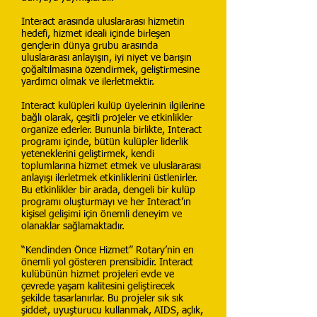
Interact arasında uluslararası hizmetin
hedefi, hizmet ideali içinde birleşen
gençlerin dünya grubu arasında
uluslararası anlayışın, iyi niyet ve barışın
çoğaltılmasına özendirmek, geliştirmesine
yardımcı olmak ve ilerletmektir.
Interact kulüpleri kulüp üyelerinin ilgilerine
bağlı olarak, çeşitli projeler ve etkinlikler
organize ederler. Bununla birlikte, Interact
programı içinde, bütün kulüpler liderlik
yeteneklerini geliştirmek, kendi
toplumlarına hizmet etmek ve uluslararası
anlayışı ilerletmek etkinliklerini üstlenirler.
Bu etkinlikler bir arada, dengeli bir kulüp
programı oluşturmayı ve her Interact’ın
kişisel gelişimi için önemli deneyim ve
olanaklar sağlamaktadır.
“Kendinden Önce Hizmet” Rotary’nin en
önemli yol gösteren prensibidir. Interact
kulübünün hizmet projeleri evde ve
çevrede yaşam kalitesini geliştirecek
şekilde tasarlanırlar. Bu projeler sık sık
şiddet, uyuşturucu kullanmak, AIDS, açlık,