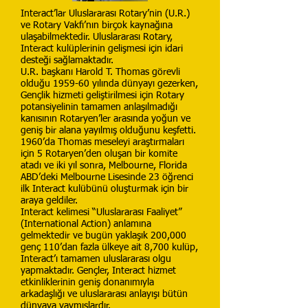
Interact’lar Uluslararası Rotary’nin (U.R.)
ve Rotary Vakfı’nın birçok kaynağına
ulaşabilmektedir. Uluslararası Rotary,
Interact kulüplerinin gelişmesi için idari
desteği sağlamaktadır.
U.R. başkanı Harold T. Thomas görevli
olduğu 1959-60 yılında dünyayı gezerken,
Gençlik hizmeti geliştirilmesi için Rotary
potansiyelinin tamamen anlaşılmadığı
kanısının Rotaryen’ler arasında yoğun ve
geniş bir alana yayılmış olduğunu keşfetti.
1960’da Thomas meseleyi araştırmaları
için 5 Rotaryen’den oluşan bir komite
atadı ve iki yıl sonra, Melbourne, Florida
ABD’deki Melbourne Lisesinde 23 öğrenci
ilk Interact kulübünü oluşturmak için bir
araya geldiler.
Interact kelimesi “Uluslararası Faaliyet”
(International Action) anlamına
gelmektedir ve bugün yaklaşık 200,000
genç 110’dan fazla ülkeye ait 8,700 kulüp,
Interact’ı tamamen uluslararası olgu
yapmaktadır. Gençler, Interact hizmet
etkinliklerinin geniş donanımıyla
arkadaşlığı ve uluslararası anlayışı bütün
dünyaya yaymışlardır.