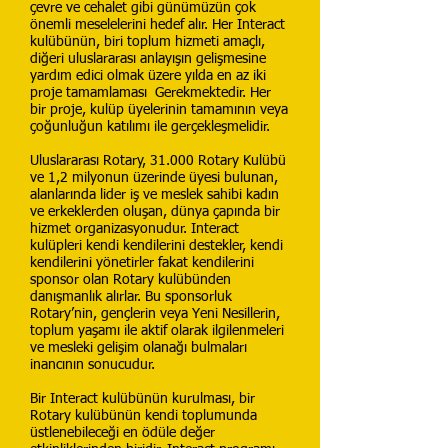
çevre ve cehalet gibi günümüzün çok
önemli meselelerini hedef alır. Her Interact
kulübünün, biri toplum hizmeti amaçlı,
diğeri uluslararası anlayışın gelişmesine
yardım edici olmak üzere yılda en az iki
proje tamamlaması Gerekmektedir. Her
bir proje, kulüp üyelerinin tamamının veya
çoğunluğun katılımı ile gerçekleşmelidir.
Uluslararası Rotary, 31.000 Rotary Kulübü
ve 1,2 milyonun üzerinde üyesi bulunan,
alanlarında lider iş ve meslek sahibi kadın
ve erkeklerden oluşan, dünya çapında bir
hizmet organizasyonudur. Interact
kulüpleri kendi kendilerini destekler, kendi
kendilerini yönetirler fakat kendilerini
sponsor olan Rotary kulübünden
danışmanlık alırlar. Bu sponsorluk
Rotary’nin, gençlerin veya Yeni Nesillerin,
toplum yaşamı ile aktif olarak ilgilenmeleri
ve mesleki gelişim olanağı bulmaları
inancının sonucudur.
Bir Interact kulübünün kurulması, bir
Rotary kulübünün kendi toplumunda
üstlenebileceği en ödüle değer