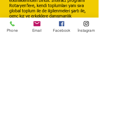
etkinliklerinden biridir. Interact programı
Rotaryen’lere, kendi toplumları yanı sıra
global toplum ile de ilgilenmeleri şartı ile,
genç kız ve erkeklere danışmanlık
olanağını verir. Rotaryen’ler Interact’ların
meslek ve toplum liderleri olmaları için
Phone
Email
Facebook
İnstagram
rota olarak hareket ederler. Sıra ile bir
Interact kulübü bir Rotary kulübüne, yeni
enerji getirebilir, hizmet için yeni fikirler
ilham edebilir, projelere verilen desteği
arttırır ve geleceğin Rotaryen’lerini
oluşturur.