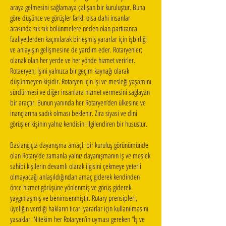
araya gelmesini sağlamaya çalışan bir kuruluştur. Buna
göre düşünce ve görüşler farklı olsa dahi insanlar
arasında sık sık bölünmelere neden olan partizanca
faaliyetlerden kaçınılarak birleşmiş yararlar için işbirliği
ve anlayışın gelişmesine de yardım eder. Rotaryenler;
olanak olan her yerde ve her yönde hizmet verirler.
Rotaeryen; İşini yalnızca bir geçim kaynağı olarak
düşünmeyen kişidir. Rotaryen için işi ve mesleği yaşamını
sürdürmesi ve diğer insanlara hizmet vermesini sağlayan
bir araçtır. Bunun yanında her Rotaryen’den ülkesine ve
inançlarına sadık olması beklenir. Zira siyasi ve dini
görüşler kişinin yalnız kendisini ilgilendiren bir husustur.
Baslangıçta dayanışma amaçlı bir kuruluş görünümünde
olan Rotary’de zamanla yalnız dayanışmanın iş ve meslek
sahibi kişilerin devamlı olarak ilgisini çekmeye yeterli
olmayacağı anlaşıldığından amaç giderek kendinden
önce hizmet görüşüne yönlenmiş ve görüş giderek
yaygınlaşmış ve benimsenmiştir. Rotary prensipleri,
üyeliğin verdiği hakların ticari yararlar için kullanılmasını
yasaklar. Nitekim her Rotaryen’in uyması gereken “İş ve