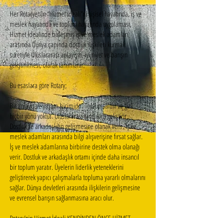
Her Rotaryen’in “Hizmet ideali”ni kişisel hayatında, iş ve
meslek hayatında ve toplum hayatında uygulaması,
Hizmet İdealinde birleşmiş iş ve meslek adamları
arasında Dünya çapında dostluk ilişkileri kurmak
suretiyle Uluslararası anlayışın, iyi niyet ve barışın
geliştirilmesi, olarak tanımlanır.
Bu esaslara göre Rotary;
Bir anlayış ve yaşam biçimidir. Toplumsaldır ve gizli
hiçbir yönü yoktur. Uluslararası tanışıklığı geliştirir.
Dostluk ve arkadaşlığın gelişmesine olanak verir. İş ve
meslek adamları arasında bilgi alışverişine fırsat sağlar.
İş ve meslek adamlarına birbirine destek olma olanağı
verir. Dostluk ve arkadaşlık ortamı içinde daha insancıl
bir toplum yaratır. Üyelerin liderlik yeteneklerini
geliştirerek yapıcı çalışmalarla topluma yararlı olmalarını
sağlar. Dünya devletleri arasında ilişkilerin gelişmesine
ve evrensel barışın sağlanmasına aracı olur.