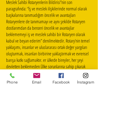
Meslek Sahibi Rotaryenlerin Bildirisi”nin son
paragrafında: “İş ve meslek ilişkilerinde normal olarak
başkalarına tanımadığım öncelik ve avantajları
Rotaryenlere de tanımamayı ve aynı şekilde Rotaryen
dostlarımdan da benzeri öncelik ve avantajlar
beklememeyi iş ve meslek sahibi bir Rotaryen olarak
kabul ve beyan ederim” denilmektedir. Rotary’nin temel
yaklaşımı, insanlar ve uluslararası ortak değer yargıları
oluşturmak, insanları birbirine yaklaştırmak ve evrensel
barışa katkı sağlamaktır. er ülkede bireyler, her şeyi
devletten beklemeden Ülke sorunlarına sahip çıkarak
hizmet verenlere destek olurlar. Bu, çoğu kez kişisel
hareket tarzında değil, kişilerin bir araya geldikleri Sivil
Phone
Email
Facebook
İnstagram
Toplum Örgütleri eliyle gerçekleşir. otary, diğer sivil
toplum örgütlerinden farklı olarak bir yardım derneği ya
da yalnız bir dostluk topluluğu değildir. Rotary’nin
öngördüğü yardım sadaka veya iane şeklinde yapılmaz.
Rotary, 1915’te kurulan Kwanis, 1917 de kurulan Lions ve
1919 da kurulan Optimist ve Zonta gibi organizasyonlara
örnek olmuş, Birleşmiş Milletler Eğitim, Bilim ve Kültür
Organizasyonu UNESCO‘nun kurulmasına zemin