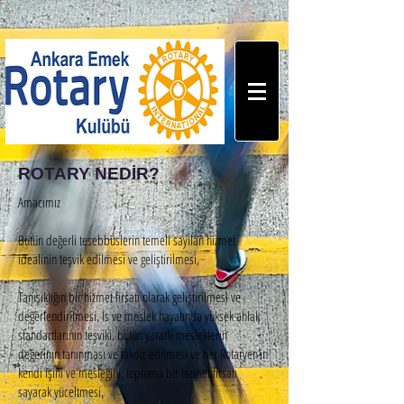
ROTARY NEDİR?
Amacımız
Bütün değerli tesebbüslerin temeli sayılan hizmet
idealinin teşvik edilmesi ve geliştirilmesi,
Tanışıklığın bir hizmet firsatı olarak geliştirilmesi ve
değerlendirilmesi, İs ve meslek hayatında yüksek ahlak
standartlarının teşviki, bütün yararlı mesleklerin
değerinin tanınması ve takdir edilmesi ve her Rotaryen’in
kendi işini ve mesleğini, topluma bir hizmet fırsatı
sayarak yüceltmesi,