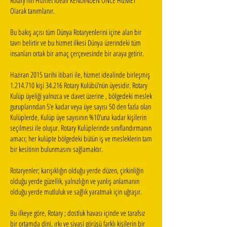
Rotary’nin Hizmet İdeali KENDİNDEN ÖNCE HİZMET
Olarak tanımlanır.
Bu bakış açısı tüm Dünya Rotaryenlerini içine alan bir
tavrı belirtir ve bu hizmet ilkesi Dünya üzerindeki tüm
insanları ortak bir amaç çerçevesinde bir araya getirir.
Haziran 2015 tarihi itibari ile, hizmet idealinde birleşmiş
1.214.710 kişi 34.216 Rotary Kulübü’nün üyesidir. Rotary
Kulüp üyeliği yalnızca ve davet üzerine , bölgedeki meslek
guruplarından 5’e kadar veya üye sayısı 50 den fazla olan
Kulüplerde, Kulüp üye sayısının %10’una kadar kişilerin
seçilmesi ile oluşur. Rotary Kulüplerinde sınıflandırmanın
amacı; her kulüpte bölgedeki bütün iş ve mesleklerin tam
bir kesitinin bulunmasını sağlamaktır.
Rotaryenler; karışıklığın olduğu yerde düzen, çirkinliğin
olduğu yerde güzellik, yalnızlığın ve yanlış anlamanın
olduğu yerde mutluluk ve sağlık yaratmak için uğraşır.
Bu ilkeye göre, Rotary ; dostluk havası içinde ve tarafsız
bir ortamda dini, ırkı ve siyasi görüşü farklı kişilerin bir